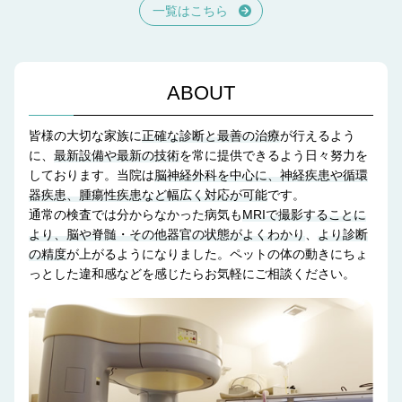
一覧はこちら
ABOUT
皆様の大切な家族に
正確な診断と最善の治療
が行えるよう
に、
最新設備や最新の技術
を常に提供できるよう日々努力を
しております。
当院は
脳神経外科を中心に、神経疾患や循環
器疾患、腫瘍性疾患など幅広く対応が可能
です。
通常の検査では分からなかった病気も
MRIで撮影することに
より、脳や脊髄・その他器官の状態がよくわかり
、
より診断
の精度
が上がるようになりました。ペットの体の動きにちょ
っとした違和感などを感じたらお気軽にご相談ください。