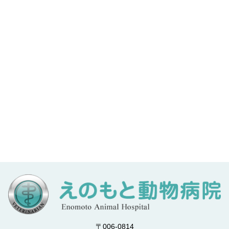
〒006-0814