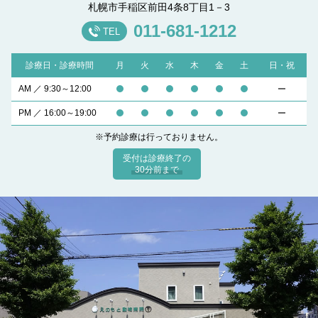
札幌市手稲区前田4条8丁目1－3
011-681-1212
TEL
診療日・診療時間
月
火
水
木
金
土
日・祝
AM ／ 9:30～12:00
PM ／ 16:00～19:00
※予約診療は行っておりません。
受付は診療終了の
30分前まで