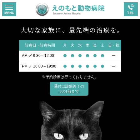
大切な家族に、最先端の治療を。
診療日・診療時間
月
火
水
木
金
土
日・祝
AM ／ 9:30～12:00
PM ／ 16:00～19:00
※予約診療は行っておりません。
受付は診療終了の
30分前まで